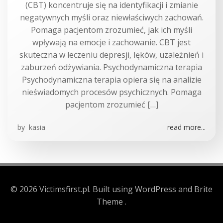
(CBT) koncentruje się na identyfikacji i zmianie
negatywnych myśli oraz niewłaściwych zachowań.
Pomaga pacjentom zrozumieć, jak ich myśli
wpływają na emocje i zachowanie. CBT jest
skuteczna w leczeniu depresji, lęków, uzależnień i
zaburzeń odżywiania. Psychodynamiczna terapia
Psychodynamiczna terapia opiera się na analizie
nieświadomych procesów psychicznych. Pomaga
pacjentom zrozumieć […]
by
kasia
read more...
© 2026 Victimsfirst.pl. Built using WordPress and Brite
Theme .