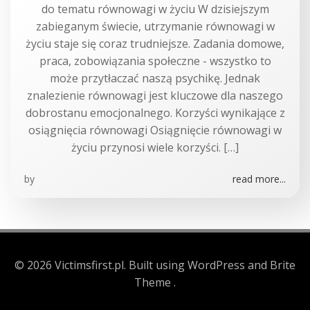
do tematu równowagi w życiu W dzisiejszym
zabieganym świecie, utrzymanie równowagi w
życiu staje się coraz trudniejsze. Zadania domowe,
praca, zobowiązania społeczne - wszystko to
może przytłaczać naszą psychikę. Jednak
znalezienie równowagi jest kluczowe dla naszego
dobrostanu emocjonalnego. Korzyści wynikające z
osiągnięcia równowagi Osiągnięcie równowagi w
życiu przynosi wiele korzyści. […]
by
read more...
© 2026 Victimsfirst.pl. Built using WordPress and Brite
Theme .