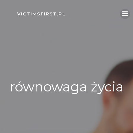
Skip
to
VICTIMSFIRST.PL
content
równowaga życia