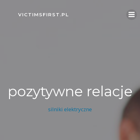
Skip
to
VICTIMSFIRST.PL
content
pozytywne relacje
silniki elektryczne